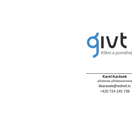
Karel Karásek
předseda představenstv
kkarasek@rednet.in
+420 724 245 738