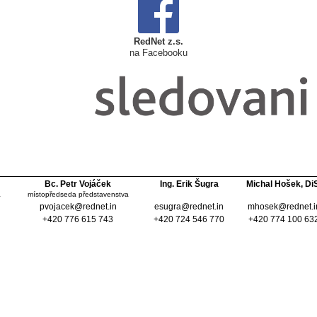
RedNet z.s.
na Facebooku
Bc. Petr Vojáček
Ing. Erik Šugra
Michal Hošek, Di
a
místopředseda představenstva
pvojacek@rednet.in
esugra@rednet.in
mhosek@rednet.i
+420 776 615 743
+420 724 546 770
+420 774 100 63