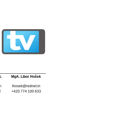
S.
MgA. Libor Hošek
n
lhosek@rednet.in
2
+420 774 100 633