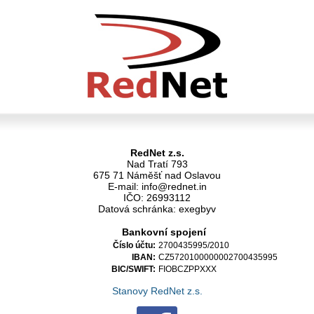
RedNet z.s.
Nad Tratí 793
675 71 Náměšť nad Oslavou
E-mail: info@rednet.in
IČO: 26993112
Datová schránka: exegbyv
Bankovní spojení
Číslo účtu:
2700435995/2010
IBAN:
CZ5720100000002700435995
BIC/SWIFT:
FIOBCZPPXXX
Stanovy RedNet z.s.